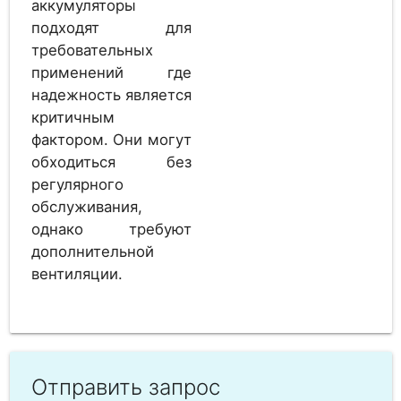
аккумуляторы
Sunlight 2V 4 OPzV
2
200
подходят для
требовательных
применений где
надежность является
Аккумулятор
2
критичным
Hresys 5 OPzV 250
фактором. Они могут
обходиться без
регулярного
Аккумулятор
обслуживания,
2
Ritar DG2-250
однако требуют
дополнительной
вентиляции.
Аккумулятор
2
EverExceed MR 2-250
Отправить запрос