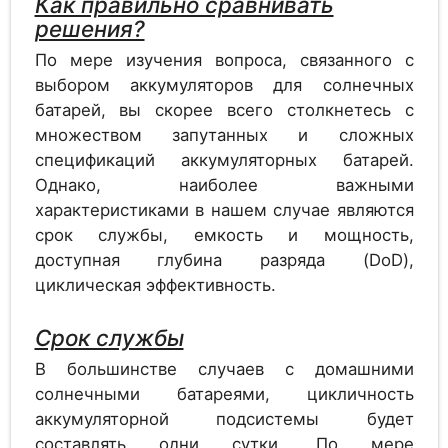
Как правильно сравнивать
Аккумулятор
решения?
1.2
Alcad PV 660
По мере изучения вопроса, связанного с
выбором аккумуляторов для солнечных
батарей, вы скорее всего столкнетесь с
множеством запутанных и сложных
Аккумулятор
1.2
GAZ SOL 693 G
спецификаций аккумуляторных батарей.
Однако, наиболее важными
характеристиками в нашем случае являются
срок службы, емкость и мощность,
Аккумулятор
доступная глубина разряда (DoD),
1.2
GAZ SOL 730 G
циклическая эффективность.
Срок службы
Аккумулятор
В большинстве случаев с домашними
1.2
Alcad PV 710
солнечными батареями, цикличность
аккумуляторной подсистемы будет
составлять одни сутки. По мере