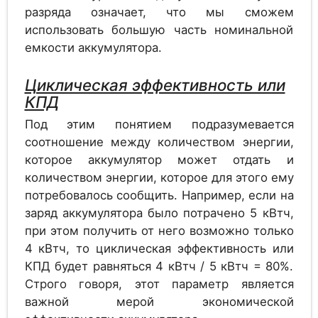
1.2
разряда означает, что мы сможем
GAZ SOL 1525 G
использовать большую часть номинальной
емкости аккумулятора.
Циклическая эффективность или
Аккумулятор
1.2
Alcad PV 1470
КПД
Под этим понятием подразумевается
соотношение между количеством энергии,
которое аккумулятор может отдать и
Аккумулятор
1.2
количеством энергии, которое для этого ему
Alcad PV 1520
потребовалось сообщить. Например, если на
заряд аккумулятора было потрачено 5 кВтч,
при этом получить от него возможно только
Аккумулятор
4 кВтч, то циклическая эффективность или
1.2
Alcad PV 1570
КПД будет равняться 4 кВтч / 5 кВтч = 80%.
Строго говоря, этот параметр является
важной мерой экономической