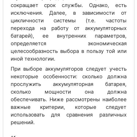
Аккумулятор
1.2
сокращает срок службы. Однако, есть
GAZ SOL 555 G
исключения. Далее, в зависимости от
цикличности системы (т.е. частоты
перехода на работу от аккумуляторных
батарей), ее внутренних параметров,
Аккумулятор
1.2
Alcad PV 555
определяется экономическая
целесообразность выбора в пользу той или
иной технологии.
При выборе аккумуляторов следует учесть
Аккумулятор
1.2
некоторые особенности: сколько должна
GAZ SOL 625 G
прослужить аккумуляторная батарея,
сколько мощности она должна
обеспечивать. Ниже рассмотрены наиболее
важные критерии, которые следует
Аккумулятор
1.2
Alcad PV 610
использовать для сравнения различных
решений.