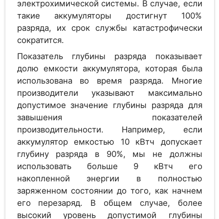
Alcad PV 1320
электрохимической системы. В случае, если
такие аккумуляторы достигнут 100%
разряда, их срок службы катастрофически
сократится.
Аккумулятор
1.2
Показатель глубины разряда показывает
GAZ SOL 1385 G
долю емкости аккумулятора, которая была
использована во время разряда. Многие
производители указывают максимально
допустимое значение глубины разряда для
Аккумулятор
1.2
Alcad PV 1370
завышения показателей
производительности. Например, если
аккумулятор емкостью 10 кВтч допускает
глубину разряда в 90%, мы не должны
Аккумулятор
использовать больше 9 кВтч его
1.2
Alcad PV 1420
накопленной энергии в полностью
заряженном состоянии до того, как начнем
его перезаряд. В общем случае, более
высокий уровень допустимой глубины
Аккумулятор