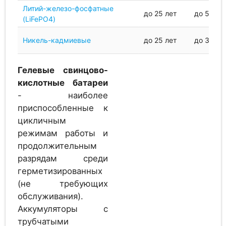
Литий-железо-фосфатные
до 25 лет
до 5000
Аккумулятор
(LiFePO4)
1.2
Alcad PV 1830
Никель-кадмиевые
до 25 лет
до 3000
Гелевые свинцово-
Аккумулятор
2
кислотные батареи
EverExceed MR 2-50
- наиболее
приспособленные к
цикличным
Аккумулятор
режимам работы и
2
Hresys 2 OPzV 100
продолжительным
разрядам среди
герметизированных
(не требующих
Аккумулятор
обслуживания).
2
EverExceed MR 2-100
Аккумуляторы с
трубчатыми