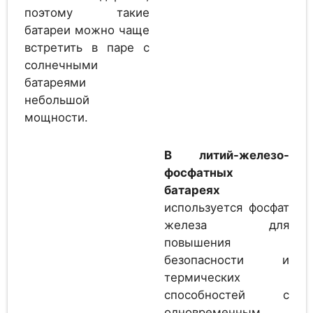
поэтому такие
батареи можно чаще
Аккумулятор
встретить в паре с
EverExceed MGR 2-
2
солнечными
150G
батареями
небольшой
мощности.
Аккумулятор
EverExceed 3 OPzV
2
150
В литий-железо-
фосфатных
батареях
Аккумулятор
используется фосфат
2
Hresys 4 OPzV 200
железа для
повышения
безопасности и
термических
Аккумулятор
способностей с
2
Hresys 2SCG200
одновременным