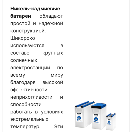
Max
Никель-кадмиевые
батареи
обладают
простой и надежной
Аккумулятор
конструкцией.
EverExceed MGR 2-
2
200G
Шикороко
используются в
составе крупных
солнечных
Аккумулятор
2
электростанций по
EverExceed LC 2-200
всему миру
благодаря высокой
эффективности,
Аккумулятор
неприхотливости и
EverExceed 4 OPzV
2
способности
200
работать в условиях
экстремальных
температур. Эти
Аккумулятор