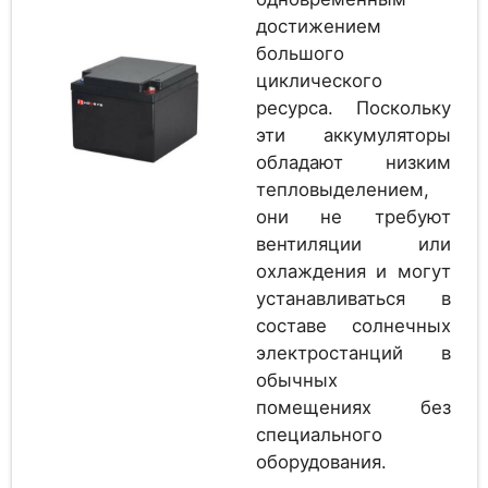
достижением
большого
циклического
Аккумулятор
2
ресурса. Поскольку
Ritar DG2-200
эти аккумуляторы
обладают низким
тепловыделением,
Аккумулятор
они не требуют
2
EverExceed MR 2-200
вентиляции или
охлаждения и могут
устанавливаться в
составе солнечных
Аккумулятор
2
электростанций в
EverExceed UN 2-200
обычных
помещениях без
специального
Аккумулятор
оборудования.
EverExceed MR 2-200
2