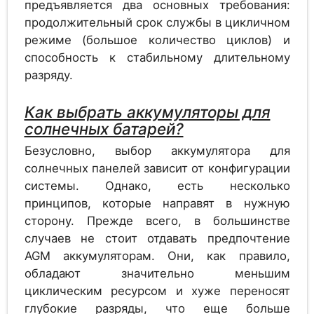
предъявляется два основных требования:
GAZ SOL 380 G
продолжительный срок службы в цикличном
режиме (большое количество циклов) и
способность к стабильному длительному
Аккумулятор
разряду.
1.2
GAZ SOL 415 G
Как выбрать аккумуляторы для
солнечных батарей?
Безусловно, выбор аккумулятора для
Аккумулятор
1.2
солнечных панелей зависит от конфигурации
GAZ SOL 450 G
системы. Однако, есть несколько
принципов, которые направят в нужную
сторону. Прежде всего, в большинстве
Аккумулятор
случаев не стоит отдавать предпочтение
1.2
GAZ SOL 485 G
AGM аккумуляторам. Они, как правило,
обладают значительно меньшим
циклическим ресурсом и хуже переносят
глубокие разряды, что еще больше