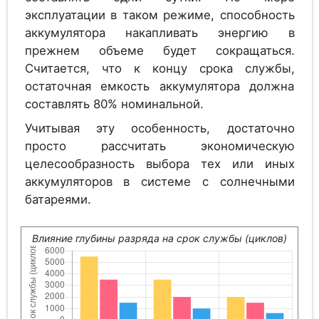
эксплуатации в таком режиме, способность
Аккумулятор
аккумулятора накапливать энергию в
1.2
Alcad PV 760
прежнем объеме будет сокращаться.
Считается, что к концу срока службы,
остаточная емкость аккумулятора должна
составлять 80% номинальной.
Аккумулятор
1.2
GAZ SOL 830 G
Учитывая эту особенность, достаточно
просто рассчитать экономическую
целесообразность выбора тех или иных
аккумуляторов в системе с солнечными
Аккумулятор
1.2
батареями.
Alcad PV 810
Влияние глубины разряда на срок службы (циклов)
Аккумулятор
1.2
Alcad PV 860