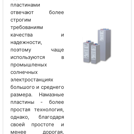
пластинами
Аккумулятор
отвечают более
EverExceed MGR 2-
2
строгим
100G
требованиям
качества и
надежности,
Аккумулятор
поэтому чаще
EverExceed 2 OPzV
2
используются в
100
промышленых
солнечных
электростанциях
Аккумулятор
2
большого и среднего
Hresys 3 OPzV 150
размера. Намазные
пластины - более
простая технология,
однако, благодаря
Аккумулятор
2
своей простоте и
EverExceed MR 2-150
менее дорогая,