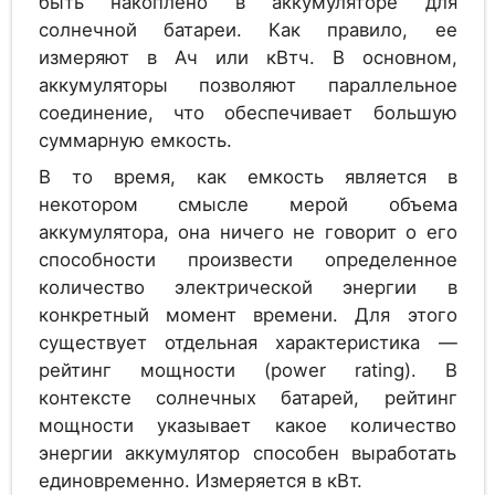
быть накоплено в аккумуляторе для
солнечной батареи. Как правило, ее
измеряют в Ач или кВтч. В основном,
Аккумулятор
аккумуляторы позволяют параллельное
1.2
GAZ SOL 1110 G
соединение, что обеспечивает большую
суммарную емкость.
В то время, как емкость является в
Аккумулятор
некотором смысле мерой объема
1.2
Alcad PV 1065
аккумулятора, она ничего не говорит о его
способности произвести определенное
количество электрической энергии в
конкретный момент времени. Для этого
Аккумулятор
существует отдельная характеристика —
1.2
Alcad PV 1115
рейтинг мощности (power rating). В
контексте солнечных батарей, рейтинг
мощности указывает какое количество
энергии аккумулятор способен выработать
Аккумулятор
1.2
единовременно. Измеряется в кВт.
Alcad PV 1170