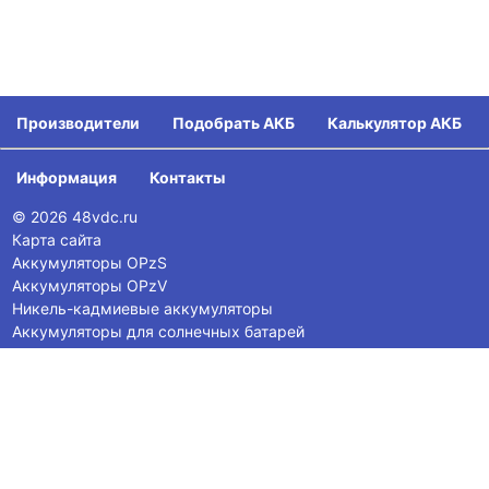
Аккумулятор
2
Hresys 2SCG300
Производители
Подобрать АКБ
Калькулятор АКБ
Аккумулятор
2
Информация
Контакты
Ritar DG2-300
© 2026 48vdc.ru
Карта сайта
Аккумуляторы OPzS
Аккумулятор
Аккумуляторы OPzV
2
EverExceed UN 2-300
Никель-кадмиевые аккумуляторы
Аккумуляторы для солнечных батарей
Аккумуляторы глубокого разряда
Аккумуляторы LiFePO4
117545, Москва, ул. Дорожная, 3к11
Аккумулятор
2
+7 (495) 255-1445
EverExceed MR 2-300
ask@48vdc.ru
ОБРАТНЫЙ ЗВОНОК