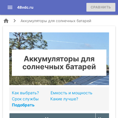
menu
48vdc.ru
СРАВНИТЬ
home
Аккумуляторы для солнечных батарей
Аккумуляторы для
солнечных батарей
Как выбрать?
Емкость и мощность
Срок службы
Какие лучше?
Подобрать