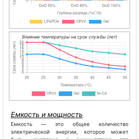
Аккумулятор
1.2
GAZ SOL 935 G
Влияние температуры на срок службы (лет)
Аккумулятор
1.2
Alcad PV 910
Аккумулятор
1.2
Alcad PV 960
Емкость и мощность
Емкость — это общее количество
Аккумулятор
1.2
Alcad PV 1015
электрической энергии, которое может