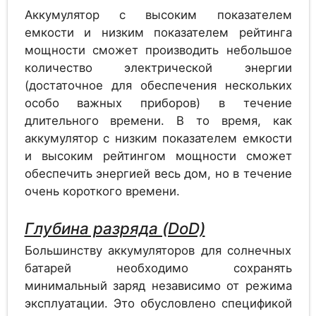
Аккумулятор с высоким показателем
емкости и низким показателем рейтинга
мощности сможет производить небольшое
Аккумулятор
1.2
количество электрической энергии
GAZ SOL 1245 G
(достаточное для обеспечения нескольких
особо важных приборов) в течение
длительного времени. В то время, как
аккумулятор с низким показателем емкости
Аккумулятор
1.2
и высоким рейтингом мощности сможет
Alcad PV 1215
обеспечить энергией весь дом, но в течение
очень короткого времени.
Аккумулятор
Глубина разряда (DoD)
1.2
Alcad PV 1270
Большинству аккумуляторов для солнечных
батарей необходимо сохранять
минимальный заряд независимо от режима
эксплуатации. Это обусловлено спецификой
Аккумулятор
1.2