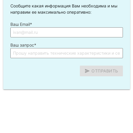
Аккумулятор
Сообщите какая информация Вам необходима и мы
EverExceed MGR 2-
2
направим ее максимально оперативно:
250G
Ваш Email*
Аккумулятор
EverExceed 5 OPzV
2
Ваш запрос*
250
Аккумулятор
send
ОТПРАВИТЬ
Sunlight 2V 5 OPzV
2
250
Аккумулятор
2
Hresys 6 OPzV 300