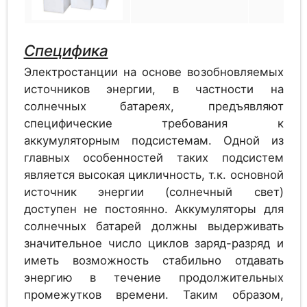
Специфика
Аккумулятор
1.2
Электростанции на основе возобновляемых
GAZ SOL 275 G
источников энергии, в частности на
солнечных батареях, предъявляют
специфические требования к
Аккумулятор
аккумуляторным подсистемам. Одной из
1.2
GAZ SOL 310 G
главных особенностей таких подсистем
является высокая цикличность, т.к. основной
источник энергии (солнечный свет)
доступен не постоянно. Аккумуляторы для
Аккумулятор
солнечных батарей должны выдерживать
1.2
GAZ SOL 345 G
значительное число циклов заряд-разряд и
иметь возможность стабильно отдавать
энергию в течение продолжительных
промежутков времени. Таким образом,
Аккумулятор
1.2