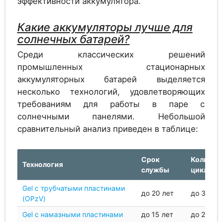
эффективности аккумулятора.
Аккумулятор
1.2
Alcad PV 1620
Какие аккумуляторы лучше для
солнечных батарей?
Среди классических решений
Аккумулятор
промышленных стационарных
1.2
Alcad PV 1670
аккумуляторных батарей выделяется
несколько технологий, удовлетворяющих
требованиям для работы в паре с
солнечными панелями. Небольшой
Аккумулятор
1.2
сравнительный анализ приведен в таблице:
Alcad PV 1720
Срок
Количес
Технология
службы
циклов
Аккумулятор
1.2
Gel с трубчатыми пластинами
Alcad PV 1775
до 20 лет
до 3000
(OPzV)
Gel с намазными пластинами
до 15 лет
до 2000