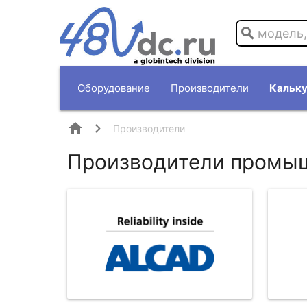
search
Оборудование
Производители
Кальку
home
Производители
Производители промыш