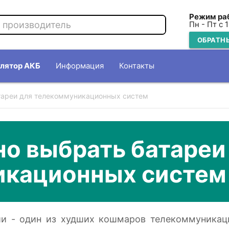
Режим ра
Пн - Пт с 
ОБРАТН
лятор АКБ
Информация
Контакты
тареи для телекоммуникационных систем
но выбрать батареи
икационных систем
ии - один из худших кошмаров телекоммуникац