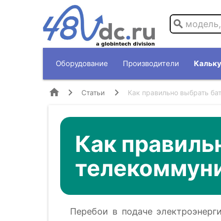
search
Оборудование
Производители
Кальку
home
Статьи
Как правильно выбрать ба
Как правиль
телекоммун
Перебои в подаче электроэнерг