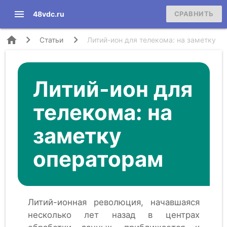
menu
48vdc.ru
СРАВНИТЬ
home
Статьи
Литий-ион для телекома: на заметку
операторам
Литий-ион для
телекома: на
заметку
операторам
Литий-ионная революция, начавшаяся
несколько лет назад в центрах