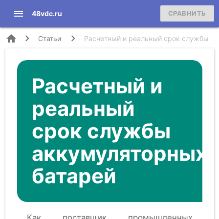
menu
48vdc.ru
СРАВНИТЬ
home
Статьи
Расчетный и реальный срок службы
аккумуляторных батарей
Расчетный и
реальный
срок службы
аккумуляторных
батарей
Как поставщик промышленных