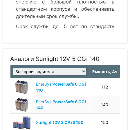
энергию с большой плотностью в
стандартном корпусе и обеспечивать
длительный срок службы.
Срок службы до 15 лет по стандарту
Eurobat. Батареи серии OGi
производятся на заводе Sunlight в
Греции.
Аналоги Sunlight 12V 5 OGi 140
Емкость, Ач
EnerSys
PowerSafe 6 OGi
112
110
EnerSys
PowerSafe 6 OGi
140
140
Sunlight
12V 3 OPzS 150
150