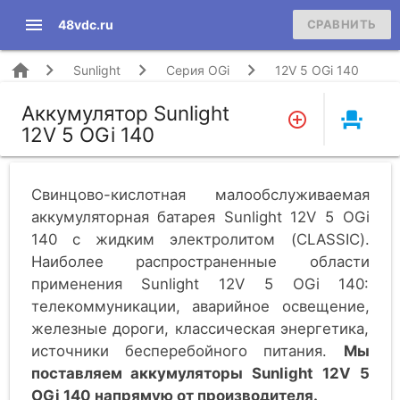
menu
48vdc.ru
СРАВНИТЬ
home
Sunlight
Серия OGi
12V 5 OGi 140
Аккумулятор Sunlight
event_seat
12V 5 OGi 140
Свинцово-кислотная малообслуживаемая
аккумуляторная батарея Sunlight 12V 5 OGi
140 c жидким электролитом (CLASSIC).
Наиболее распространенные области
применения Sunlight 12V 5 OGi 140:
телекоммуникации, аварийное освещение,
железные дороги, классическая энергетика,
источники бесперебойного питания.
Мы
поставляем аккумуляторы Sunlight 12V 5
OGi 140 напрямую от производителя.