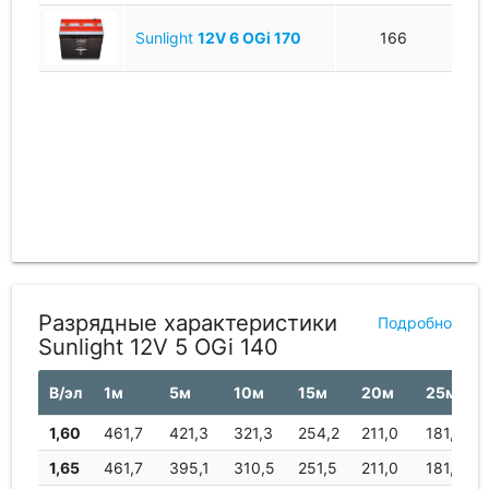
Sunlight
12V 6 OGi 170
166
Разрядные характеристики
Подробно
Sunlight 12V 5 OGi 140
В/эл
1м
5м
10м
15м
20м
25м
1,60
461,7
421,3
321,3
254,2
211,0
181,5
1,65
461,7
395,1
310,5
251,5
211,0
181,5