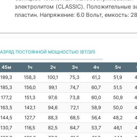
электролитом (CLASSIC). Положительные э
плаcтин. Напряжение: 6.0 Вольт, емкость: 28
РАЗРЯД ПОСТОЯННОЙ МОЩНОСТЬЮ (ВТ/ЭЛ)
45м
1ч
2ч
3ч
4ч
5ч
189,3
158,3
100,1
75,3
61,2
51,9
4
185,3
156,0
99,1
74,7
60,7
51,5
4
177,2
151,3
97,6
73,8
60,0
50,9
4
163,5
142,1
94,6
72,1
58,9
50,0
4
144,5
127,7
88,3
68,5
56,4
48,2
4
130,7
116,5
82,5
64,7
53,7
46,1
4