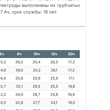
лектроды выполенены из трубчатых
7 Ач, срок службы: 18 лет.
6ч
8ч
10ч
12ч
20ч
5,2
36,3
30,4
26,3
17,3
4,9
36,0
30,2
26,1
17,2
4,4
35,6
29,9
25,9
17,1
3,7
35,1
29,5
25,5
16,8
2,2
34,0
28,7
24,8
16,4
0,5
32,8
27,7
24,1
16,0