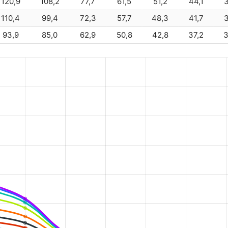
120,9
108,2
77,7
61,5
51,2
44,1
3
110,4
99,4
72,3
57,7
48,3
41,7
3
93,9
85,0
62,9
50,8
42,8
37,2
3