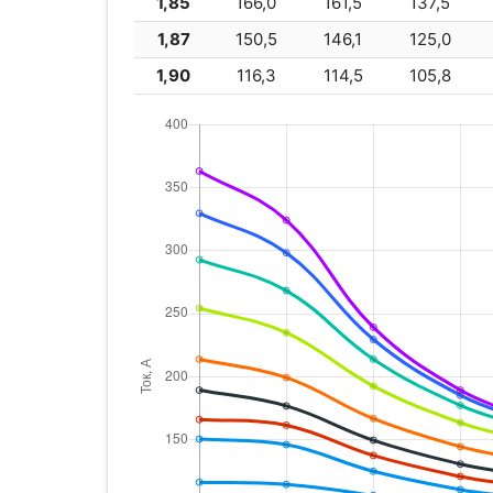
1,85
166,0
161,5
137,5
1,87
150,5
146,1
125,0
1,90
116,3
114,5
105,8