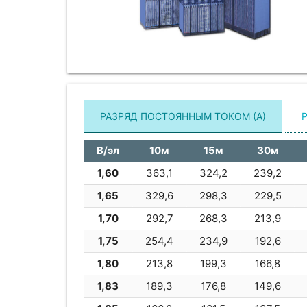
РАЗРЯД ПОСТОЯННЫМ ТОКОМ (А)
В/эл
10м
15м
30м
1,60
363,1
324,2
239,2
1,65
329,6
298,3
229,5
1,70
292,7
268,3
213,9
1,75
254,4
234,9
192,6
1,80
213,8
199,3
166,8
1,83
189,3
176,8
149,6