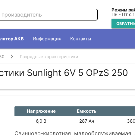
Режим ра
Пн - Пт с 
ОБРАТН
лятор АКБ
Информация
Контакты
50
Разрядные характеристики
тики Sunlight 6V 5 OPzS 250
Напряжение
Емкость
6,0 В
287 Ач
380
Свинцово-кислотная малообслуживаемая 