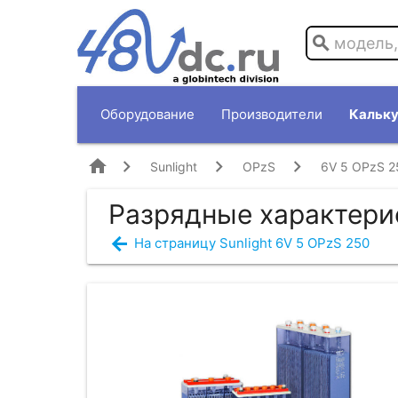
search
Оборудование
Производители
Кальку
home
Sunlight
OPzS
6V 5 OPzS 2
Разрядные характерис
arrow_back
На страницу Sunlight 6V 5 OPzS 250