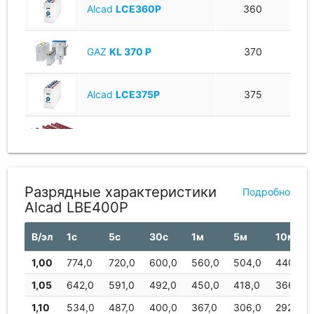
Alcad
LCE360P
360
GAZ
KL 370 P
370
Alcad
LCE375P
375
SAFT
SBLE 395
395
EverExceed
SEBL400
400
Разрядные характеристики
Подробно
Alcad LBE400P
GAZ
KL 400 P
400
В/эл
1с
5с
30с
1м
5м
10м
1,00
774,0
720,0
600,0
560,0
504,0
440,0
Alcad
LBE415P
415
1,05
642,0
591,0
492,0
450,0
418,0
366,0
1,10
534,0
487,0
400,0
367,0
306,0
292,0
SAFT
SBLE 415
415