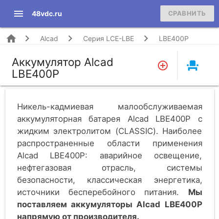
menu
48vdc.ru
СРАВНИТЬ
home
Alcad
Серия LCE-LBE
LBE400P
Аккумулятор Alcad
event_seat
LBE400P
Никель-кадмиевая малообслуживаемая
аккумуляторная батарея Alcad LBE400P c
жидким электролитом (CLASSIC). Наиболее
распространенные области применения
Alcad LBE400P: аварийное освещение,
нефтегазовая отрасль, системы
безопасности, классическая энергетика,
источники бесперебойного питания.
Мы
поставляем аккумуляторы Alcad LBE400P
напрямую от производителя.