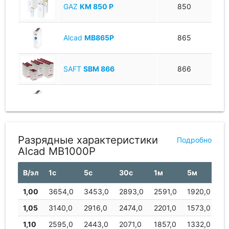
GAZ
KM 850 P
850
Alcad
MB865P
865
SAFT
SBM 866
866
Alcad
MB890P
890
SAFT
SBM 890
890
Разрядные характеристики
Подробно
Alcad MB1000P
EverExceed
SEBM900
900
В/эл
1с
5с
30с
1м
5м
1
1,00
3654,0
3453,0
2893,0
2591,0
1920,0
16
Alcad
MB920P
920
1,05
3140,0
2916,0
2474,0
2201,0
1573,0
13
1,10
2595,0
2443,0
2071,0
1857,0
1332,0
11
SAFT
SBM 920
920