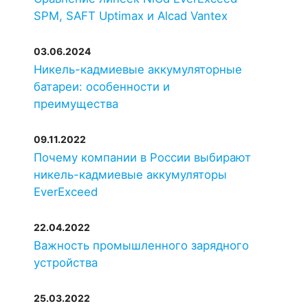
SPM, SAFT Uptimax и Alcad Vantex
SAFT
SBM 1009
1009
03.06.2024
Alcad
MB1040P
1040
Никель-кадмиевые аккумуляторные
батареи: особенности и
преимущества
SAFT
SBM 1040
1040
09.11.2022
GAZ
KM 1050 P
1050
Почему компании в России выбирают
никель-кадмиевые аккумуляторы
Alcad
MB1080P
1080
EverExceed
22.04.2022
SAFT
SBM 1082
1082
Важность промышленного зарядного
устройства
Alcad
MB1100P
1100
25.03.2022