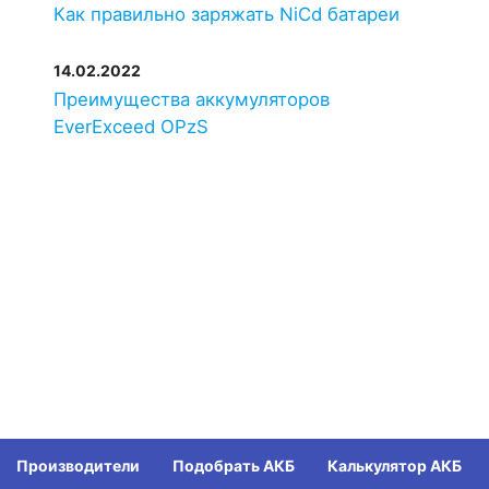
EverExceed
SEBM1100
1100
Как правильно заряжать NiCd батареи
14.02.2022
SAFT
SBM 1107
1107
Преимущества аккумуляторов
EverExceed OPzS
Alcad
MB1150P
1150
GAZ
KM 1150 P
1150
SAFT
SBM 1150
1150
Alcad
MB1180P
1180
SAFT
SBM 1181
1181
Производители
Подобрать АКБ
Калькулятор АКБ