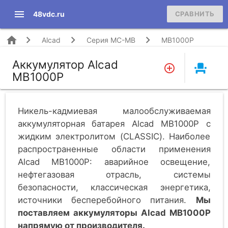
menu
48vdc.ru
СРАВНИТЬ
home
Alcad
Серия MC-MB
MB1000P
Аккумулятор Alcad
event_seat
MB1000P
Никель-кадмиевая малообслуживаемая
аккумуляторная батарея Alcad MB1000P c
жидким электролитом (CLASSIC). Наиболее
распространенные области применения
Alcad MB1000P: аварийное освещение,
нефтегазовая отрасль, системы
безопасности, классическая энергетика,
источники бесперебойного питания.
Мы
поставляем аккумуляторы Alcad MB1000P
напрямую от производителя.