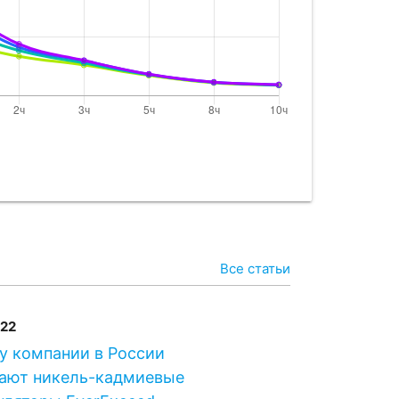
5
415
P
420
38
438
P
440
Все статьи
022
у компании в России
ают никель-кадмиевые