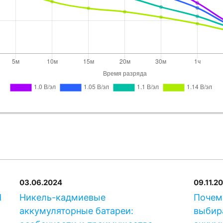
SAFT
SBM 41
GAZ
KM 420 
SAFT
SBM 4
Alcad
MB440
03.06.2024
09.11.2
d
Никель-кадмиевые
Почем
аккумуляторные батареи:
выбир