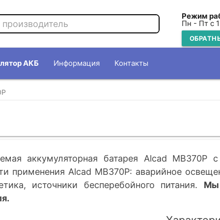
Режим ра
Пн - Пт с 
ОБРАТН
лятор АКБ
Информация
Контакты
0P
емая аккумуляторная батарея Alcad MB370P c
и применения Alcad MB370P: аварийное освещен
етика, источники бесперебойного питания.
Мы
я.
Характер