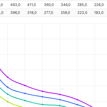
,0
493,0
411,0
360,0
346,0
285,0
228,0
SAFT
SBM 3
,0
396,0
318,0
277,0
256,0
223,0
183,0
GAZ
KM 380 
Alcad
MB390
SAFT
SBM 39
EverExceed
S
GAZ
KM 400 
Alcad
MB415