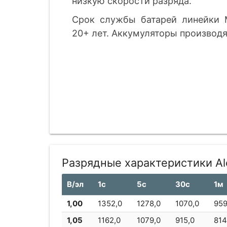
низкую скорости разряда.
Срок службы батарей линейки 
20+ лет. Аккумуляторы производя
Разрядные характеристики A
В/эл
1с
5с
30с
1м
1,00
1352,0
1278,0
1070,0
959
1,05
1162,0
1079,0
915,0
814