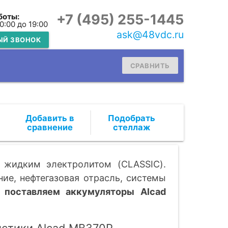
+7 (495) 255-1445
боты:
10:00 до 19:00
ask@48vdc.ru
ЫЙ ЗВОНОК
СРАВНИТЬ
Подобрать
стеллаж
 жидким электролитом (CLASSIC).
ие, нефтегазовая отрасль, системы
 поставляем аккумуляторы Alcad
истики Alcad MB370P