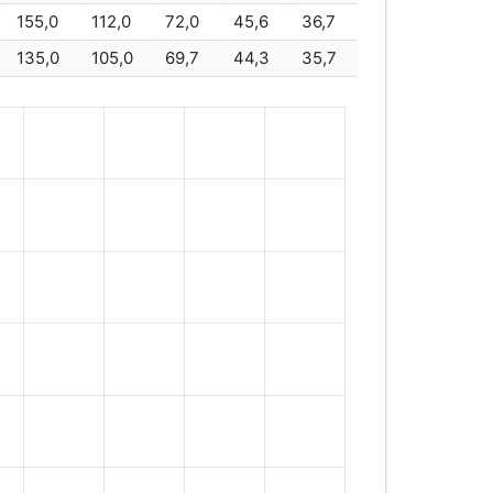
155,0
112,0
72,0
45,6
36,7
69
369
135,0
105,0
69,7
44,3
35,7
P
380
P
390
2
392
EBM400
400
P
400
P
415