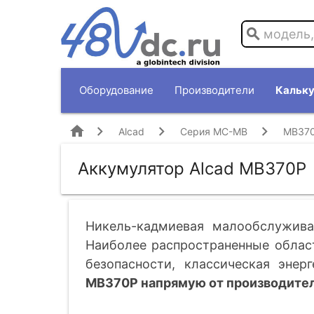
search
Оборудование
Производители
Кальку
home
Alcad
Серия MC-MB
MB37
Аккумулятор Alcad MB370P
Никель-кадмиевая малообслужива
Наиболее распространенные област
безопасности, классическая энерг
MB370P напрямую от производител