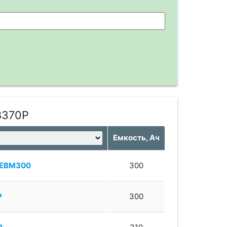
B370P
Емкость, Ач
EBM300
300
P
300