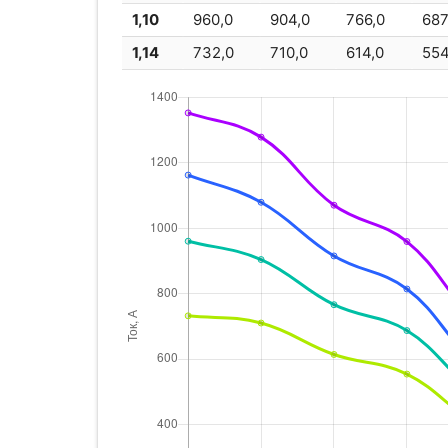
1,10
960,0
904,0
766,0
687
1,14
732,0
710,0
614,0
554