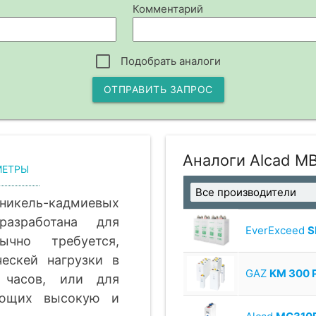
Комментарий
Подобрать аналоги
ОТПРАВИТЬ ЗАПРОС
Аналоги Alcad M
МЕТРЫ
кель-кадмиевых
азработана для
EverExceed
S
чно требуется,
ческей нагрузки в
GAZ
KM 300 
часов, или для
ающих высокую и