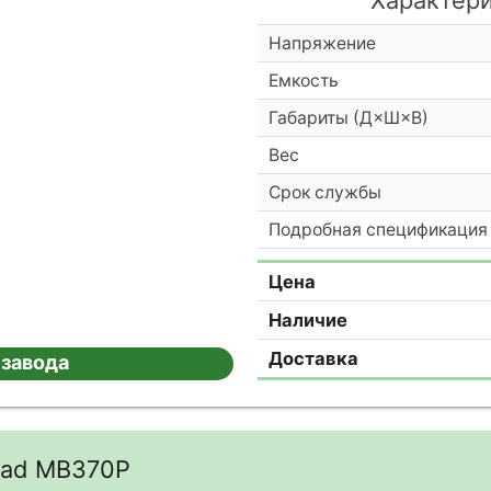
Напряжение
Емкость
Габариты (Д×Ш×В)
Вес
Срок службы
Подробная спецификация
Цена
Наличие
Доставка
 завода
cad MB370P