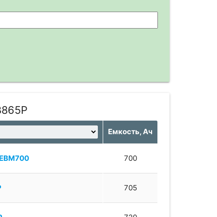
B865P
Емкость, Ач
EBM700
700
P
705