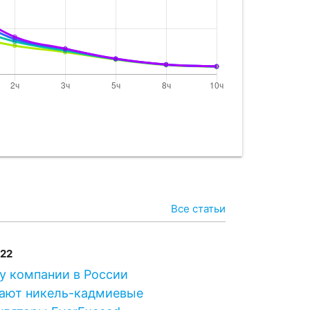
90
890
EBM900
900
P
920
0
920
P
940
Все статьи
40
940
022
P
950
у компании в России
ают никель-кадмиевые
P
965