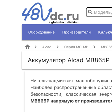
search
Оборудование
Производители
Кальку
home
Alcad
Серия MC-MB
MB86
Аккумулятор Alcad MB865P
Никель-кадмиевая малообслужива
Наиболее распространенные област
безопасности, классическая энерг
MB865P напрямую от производител