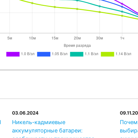
SAFT
SBM 8
EverExceed
S
Alcad
MB920
SAFT
SBM 92
Alcad
MB940
SAFT
SBM 9
03.06.2024
09.11.2
GAZ
KM 950 
d
Никель-кадмиевые
Почем
аккумуляторные батареи:
выбир
Alcad
MB965