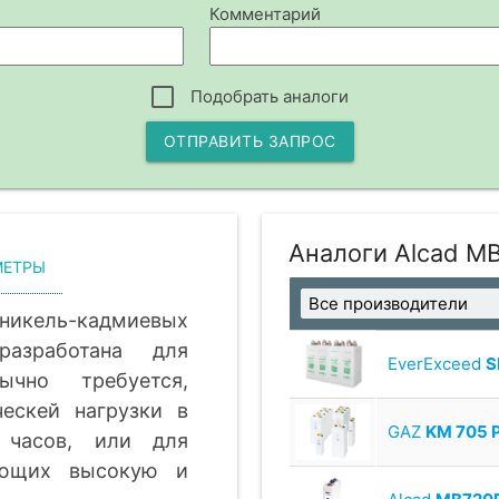
Комментарий
Подобрать аналоги
ОТПРАВИТЬ ЗАПРОС
Аналоги Alcad M
МЕТРЫ
кель-кадмиевых
азработана для
EverExceed
S
чно требуется,
ческей нагрузки в
GAZ
KM 705 
часов, или для
ающих высокую и