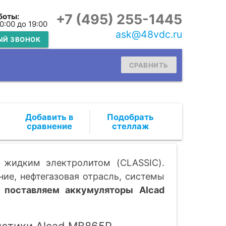
+7 (495) 255-1445
боты:
10:00 до 19:00
ask@48vdc.ru
ЫЙ ЗВОНОК
СРАВНИТЬ
Подобрать
стеллаж
 жидким электролитом (CLASSIC).
ие, нефтегазовая отрасль, системы
 поставляем аккумуляторы Alcad
истики Alcad MB865P