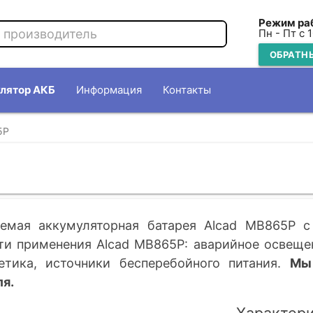
Режим ра
Пн - Пт с 
ОБРАТН
лятор АКБ
Информация
Контакты
5P
емая аккумуляторная батарея Alcad MB865P c
и применения Alcad MB865P: аварийное освещен
етика, источники бесперебойного питания.
Мы
я.
Характер