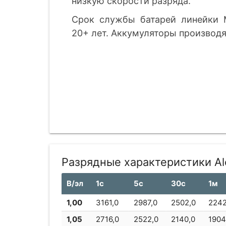
низкую скорости разряда.
Срок службы батарей линейки 
20+ лет. Аккумуляторы производя
Разрядные характеристики A
В/эл
1с
5с
30с
1м
1,00
3161,0
2987,0
2502,0
2242
1,05
2716,0
2522,0
2140,0
1904