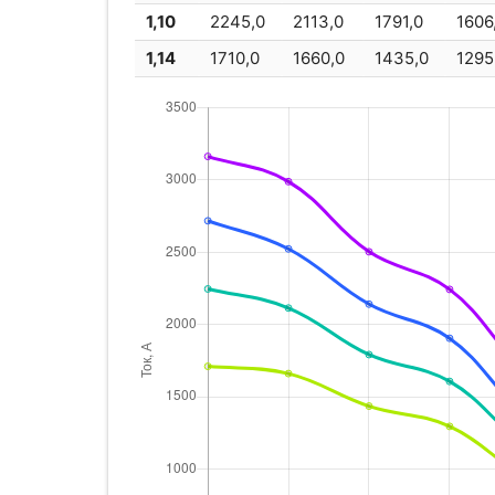
1,10
2245,0
2113,0
1791,0
1606
1,14
1710,0
1660,0
1435,0
1295