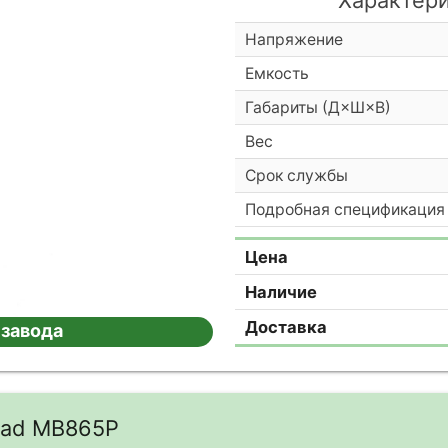
Напряжение
Емкость
Габариты (Д×Ш×В)
Вес
Срок службы
Подробная спецификация
Цена
Наличие
Доставка
 завода
cad MB865P