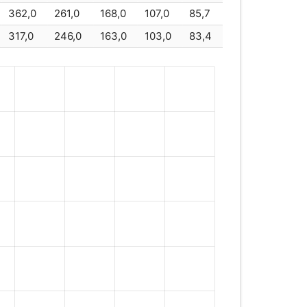
362,0
261,0
168,0
107,0
85,7
2
792
317,0
246,0
163,0
103,0
83,4
EBM800
800
P
830
30
830
P
850
66
866
P
890