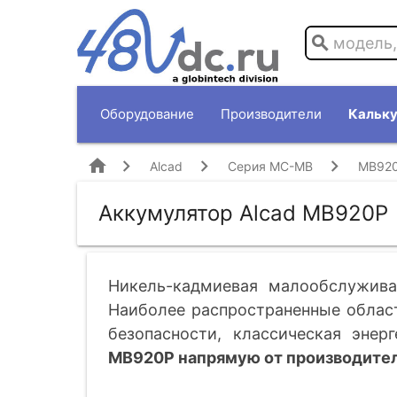
search
Оборудование
Производители
Кальку
home
Alcad
Серия MC-MB
MB92
Аккумулятор Alcad MB920P
Никель-кадмиевая малообслужива
Наиболее распространенные област
безопасности, классическая энерг
MB920P напрямую от производител