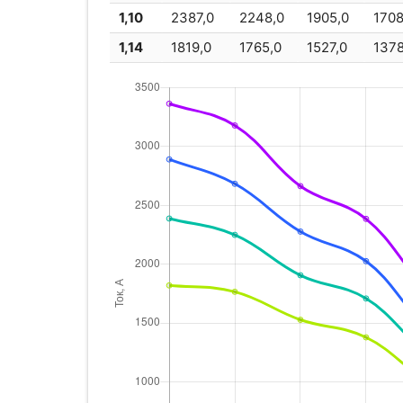
1,10
2387,0
2248,0
1905,0
1708
1,14
1819,0
1765,0
1527,0
1378