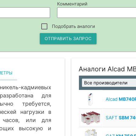
Комментарий
Подобрать аналоги
ОТПРАВИТЬ ЗАПРОС
Аналоги Alcad M
МЕТРЫ
кель-кадмиевых
азработана для
Alcad
MB740
чно требуется,
ческей нагрузки в
SAFT
SBM 74
часов, или для
ающих высокую и