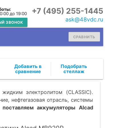
+7 (495) 255-1445
боты:
10:00 до 19:00
ask@48vdc.ru
ЫЙ ЗВОНОК
СРАВНИТЬ
Подобрать
стеллаж
 жидким электролитом (CLASSIC).
ие, нефтегазовая отрасль, системы
 поставляем аккумуляторы Alcad
истики Alcad MB920P