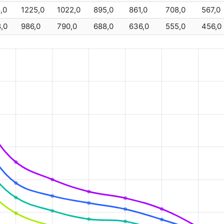
,0
1225,0
1022,0
895,0
861,0
708,0
567,0
GAZ
KM 850 
,0
986,0
790,0
688,0
636,0
555,0
456,0
Alcad
MB865
SAFT
SBM 8
Alcad
MB890
SAFT
SBM 8
EverExceed
S
SAFT
SBM 92