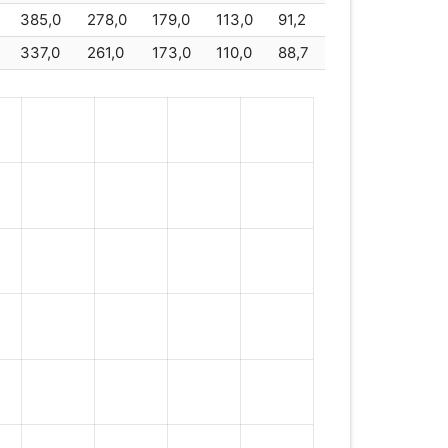
385,0
278,0
179,0
113,0
91,2
P
850
337,0
261,0
173,0
110,0
88,7
P
865
66
866
P
890
90
890
EBM900
900
0
920