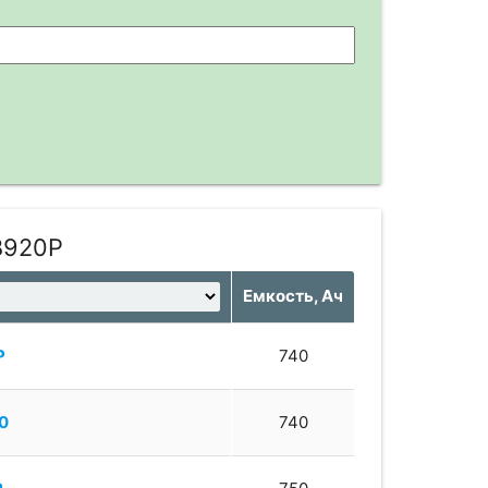
B920P
Емкость, Ач
P
740
0
740