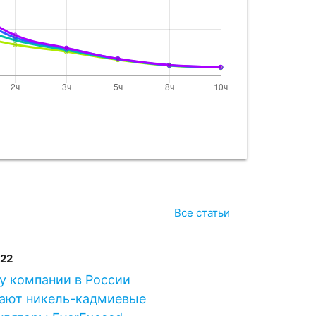
P
940
40
940
P
950
P
965
65
965
Все статьи
0P
1000
022
EBM1000
1000
у компании в России
ают никель-кадмиевые
 P
1000