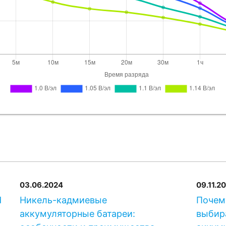
Alcad
MB940
SAFT
SBM 9
GAZ
KM 950 
Alcad
MB965
SAFT
SBM 9
Alcad
MB100
03.06.2024
09.11.2
EverExceed
S
d
Никель-кадмиевые
Почем
аккумуляторные батареи:
выбир
GAZ
KM 1000