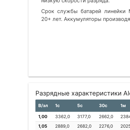
низкую скорости разряда.
Срок службы батарей линейки 
20+ лет. Аккумуляторы производя
Разрядные характеристики A
В/эл
1с
5с
30с
1м
1,00
3362,0
3177,0
2662,0
238
1,05
2889,0
2682,0
2276,0
2025