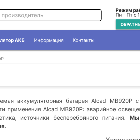
Режим ра
Пн - Пт с 
ОБРАТН
лятор АКБ
Информация
Контакты
0P
емая аккумуляторная батарея Alcad MB920P c
и применения Alcad MB920P: аварийное освещен
етика, источники бесперебойного питания.
Мы
я.
Характер