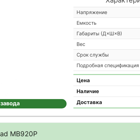
Напряжение
Емкость
Габариты (Д×Ш×В)
Вес
Срок службы
Подробная спецификация
Цена
Наличие
Доставка
 завода
cad MB920P