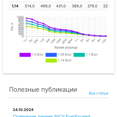
1,14
514,0
499,0
431,0
389,0
279,0
223,0
Alcad
MC310P
310
Полезные публикации
Все статьи
24.10.2024
Сравнение линеек NiCd EverExceed