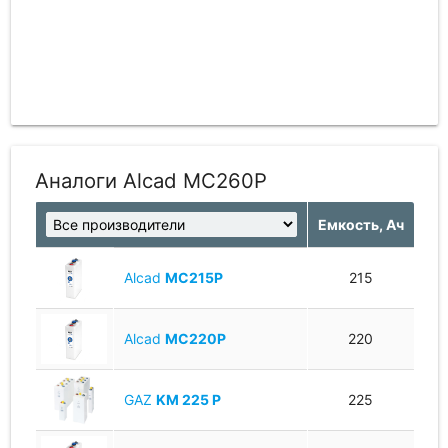
Аналоги Alcad MC260P
Емкость, Ач
Alcad
MC215P
215
Alcad
MC220P
220
GAZ
KM 225 P
225