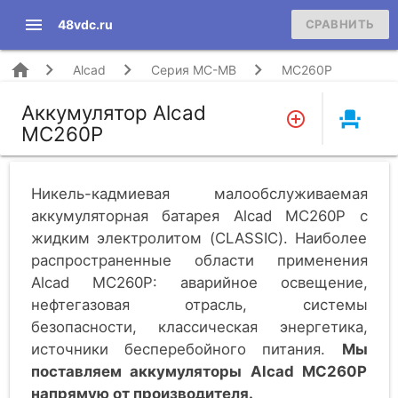
menu
48vdc.ru
СРАВНИТЬ
home
Alcad
Серия MC-MB
MC260P
Аккумулятор Alcad
event_seat
MC260P
Никель-кадмиевая малообслуживаемая
аккумуляторная батарея Alcad MC260P c
жидким электролитом (CLASSIC). Наиболее
распространенные области применения
Alcad MC260P: аварийное освещение,
нефтегазовая отрасль, системы
безопасности, классическая энергетика,
источники бесперебойного питания.
Мы
поставляем аккумуляторы Alcad MC260P
напрямую от производителя.