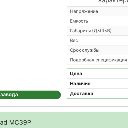
Напряжение
Емкость
Габариты (Д×Ш×В)
Вес
Срок службы
Подробная спецификация
Цена
Наличие
Доставка
 завода
cad MC39P