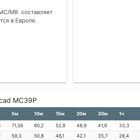
MC/MB составляет
тся в Европе.
lcad MC39P
5м
10м
15м
20м
30м
1ч
8
71,56
60,2
52,8
48,9
41,9
32,3
2
59,3
50,8
46,1
42,1
35,7
28,4