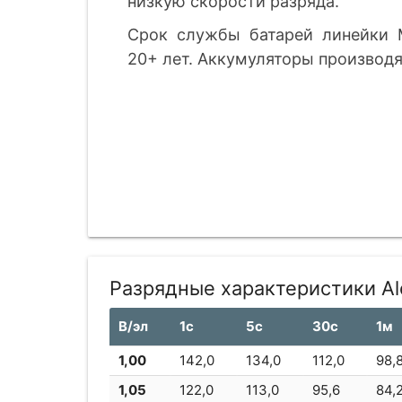
низкую скорости разряда.
Срок службы батарей линейки 
20+ лет. Аккумуляторы производя
Разрядные характеристики A
В/эл
1с
5с
30с
1м
1,00
142,0
134,0
112,0
98,
1,05
122,0
113,0
95,6
84,