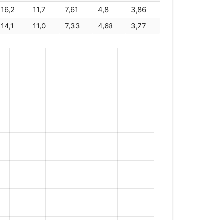
16,2
11,7
7,61
4,8
3,86
14,1
11,0
7,33
4,68
3,77