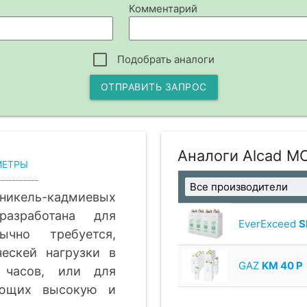
Комментарий
Подобрать аналоги
ОТПРАВИТЬ ЗАПРОС
Аналоги Alcad M
МЕТРЫ
кель-кадмиевых
азработана для
EverExceed
S
чно требуется,
ческей нагрузки в
GAZ
KM 40 P
часов, или для
ающих высокую и