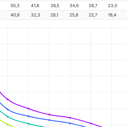
4
50,3
41,6
36,5
34,9
28,7
23,0
2
40,6
32,3
28,1
25,8
22,7
18,4