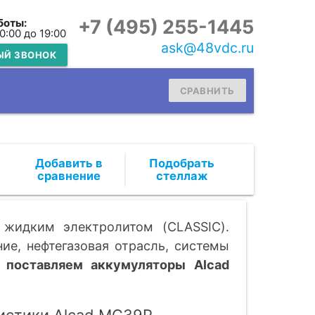
+7 (495) 255-1445
боты:
10:00 до 19:00
ask@48vdc.ru
ЫЙ ЗВОНОК
СРАВНИТЬ
Подобрать
стеллаж
 жидким электролитом (CLASSIC).
е, нефтегазовая отрасль, системы
 поставляем аккумуляторы Alcad
истики Alcad MC39P