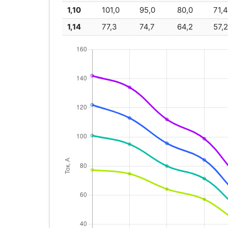
1,10
101,0
95,0
80,0
71,
1,14
77,3
74,7
64,2
57,