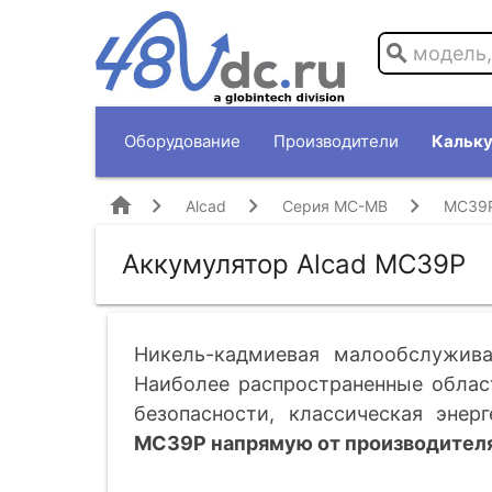
search
Оборудование
Производители
Кальку
home
Alcad
Серия MC-MB
MC39
Аккумулятор Alcad MC39P
Никель-кадмиевая малообслужива
Наиболее распространенные облас
безопасности, классическая энерг
MC39P напрямую от производителя