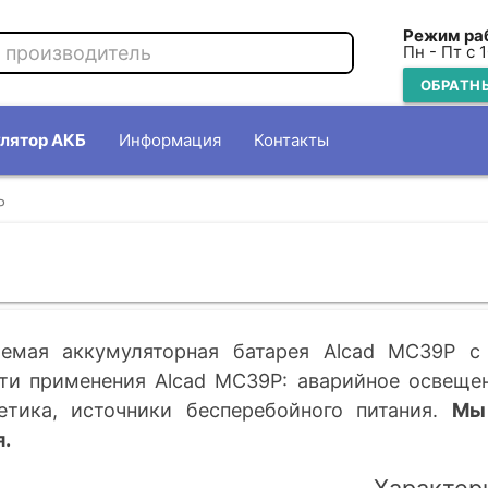
Режим ра
Пн - Пт с 
ОБРАТН
лятор АКБ
Информация
Контакты
P
емая аккумуляторная батарея Alcad MC39P c
ти применения Alcad MC39P: аварийное освещени
етика, источники бесперебойного питания.
Мы
.
Характер