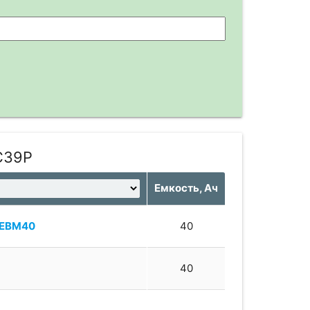
C39P
Емкость, Ач
EBM40
40
40