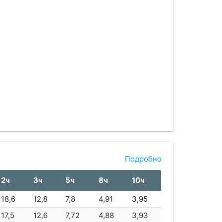
Подробно
2ч
3ч
5ч
8ч
10ч
18,6
12,8
7,8
4,91
3,95
17,5
12,6
7,72
4,88
3,93