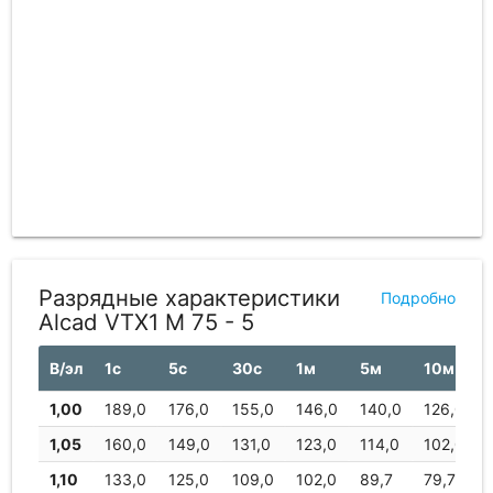
Разрядные характеристики
Подробно
Alcad VTX1 M 75 - 5
В/эл
1с
5с
30с
1м
5м
10м
1,00
189,0
176,0
155,0
146,0
140,0
126,0
1,05
160,0
149,0
131,0
123,0
114,0
102,0
1,10
133,0
125,0
109,0
102,0
89,7
79,7