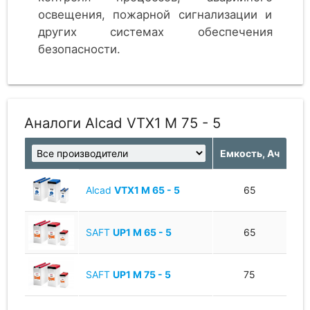
освещения, пожарной сигнализации и
других системах обеспечения
безопасности.
Никель-кадмиевые необслуживаемые,
предназначены для разрядов средней и
малой продолжительности. Срок
Аналоги Alcad VTX1 M 75 - 5
службы - 20 лет. Производятся в
Европе.
Емкость, Ач
Alcad
VTX1 M 65 - 5
65
SAFT
UP1 M 65 - 5
65
SAFT
UP1 M 75 - 5
75