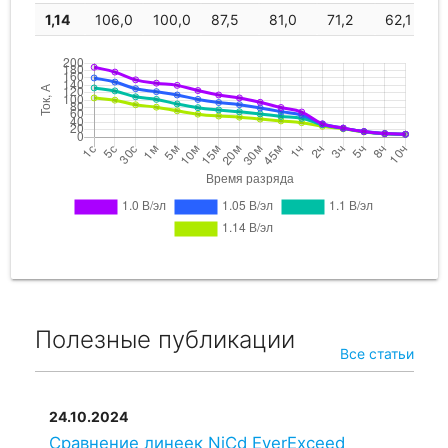
1,14
106,0
100,0
87,5
81,0
71,2
62,1
Полезные публикации
Все статьи
24.10.2024
Сравнение линеек NiCd EverExceed