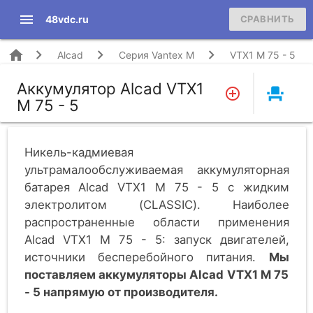
menu
48vdc.ru
СРАВНИТЬ
home
Alcad
Серия Vantex M
VTX1 M 75 - 5
Аккумулятор Alcad VTX1
event_seat
M 75 - 5
Никель-кадмиевая
ультрамалообслуживаемая аккумуляторная
батарея Alcad VTX1 M 75 - 5 c жидким
электролитом (CLASSIC). Наиболее
распространенные области применения
Alcad VTX1 M 75 - 5: запуск двигателей,
источники бесперебойного питания.
Мы
поставляем аккумуляторы Alcad VTX1 M 75
- 5 напрямую от производителя.