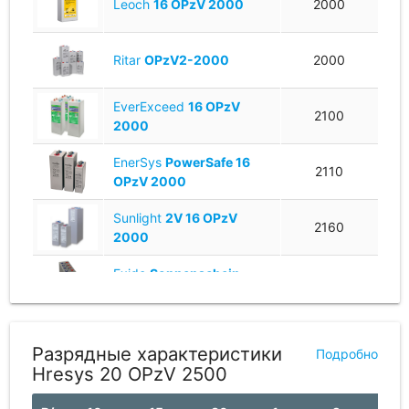
Leoch
16 OPzV 2000
2000
Ritar
OPzV2-2000
2000
EverExceed
16 OPzV
2100
2000
EnerSys
PowerSafe 16
2110
OPzV 2000
Sunlight
2V 16 OPzV
2160
2000
Exide
Sonnenschein
2190
A602/2200
Fiamm
SMG 2250
2250
Разрядные характеристики
Подробно
Hresys 20 OPzV 2500
Leoch
20 OPzV 2500
2500