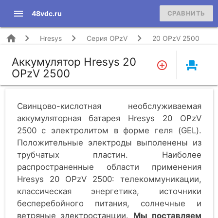
menu
48vdc.ru
СРАВНИТЬ
home
Hresys
Серия OPzV
20 OPzV 2500
Аккумулятор Hresys 20
event_seat
OPzV 2500
Свинцово-кислотная необслуживаемая
аккумуляторная батарея Hresys 20 OPzV
2500 c электролитом в форме геля (GEL).
Положительные электроды выполенены из
трубчатых плаcтин. Наиболее
распространенные области применения
Hresys 20 OPzV 2500: телекоммуникации,
классическая энергетика, источники
бесперебойного питания, солнечные и
ветряные электростанции.
Мы поставляем