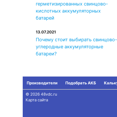
герметизированных свинцово-
кислотных аккумуляторных
батарей
13.07.2021
Почему стоит выбирать свинцово
углеродные аккумуляторные
батареи?
Производители
Подобрать АКБ
Кальк
© 2026 48vdc.ru
Карта сайта