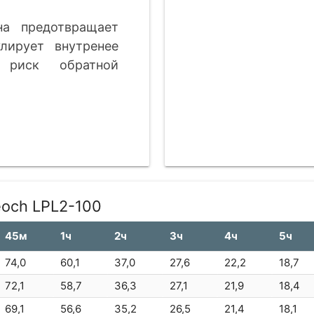
на предотвращает
лирует внутренее
 риск обратной
eoch LPL2-100
45м
1ч
2ч
3ч
4ч
5ч
74,0
60,1
37,0
27,6
22,2
18,7
72,1
58,7
36,3
27,1
21,9
18,4
69,1
56,6
35,2
26,5
21,4
18,1