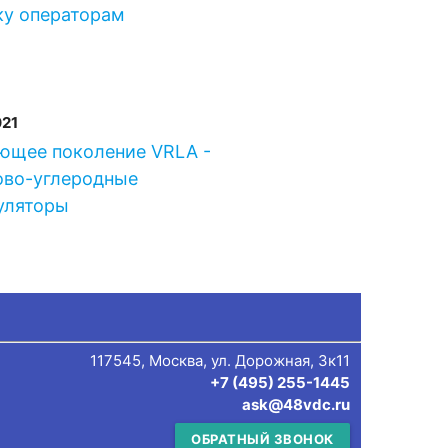
ку операторам
021
ющее поколение VRLA -
ово-углеродные
уляторы
117545, Москва, ул. Дорожная, 3к11
+7 (495) 255-1445
ask@48vdc.ru
ОБРАТНЫЙ ЗВОНОК