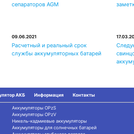
сепараторов AGM
замет
09.06.2021
17.03.2
-
Расчетный и реальный срок
Следу
службы аккумуляторных батарей
свинц
аккум
улятор АКБ
Информация
Контакты
Аккумуляторы OPzS
Аккумуляторы OPzV
Никель-кадмиевые аккумуляторы
Аккумуляторы для солнечных батарей