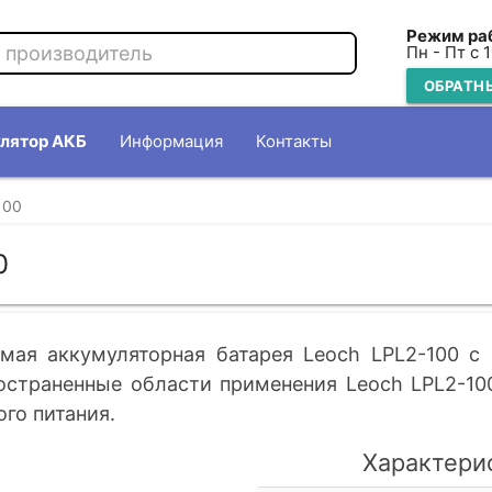
Режим ра
Пн - Пт с 
ОБРАТН
лятор АКБ
Информация
Контакты
100
0
мая аккумуляторная батарея Leoch LPL2-100 c
остраненные области применения Leoch LPL2-10
го питания.
Характери