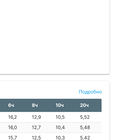
Подробно
6ч
8ч
10ч
20ч
16,2
12,9
10,5
5,52
16,0
12,7
10,4
5,48
15,7
12,5
10,3
5,42