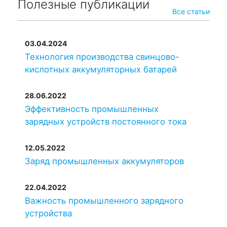
Полезные публикации
EnerSys
PowerSafe 10
1100
Все статьи
OPzS 1000
Sunlight
2V 10 OPzS
1114
03.04.2024
1000
Технология производства свинцово-
EverExceed
10 OPzS
кислотных аккумуляторных батарей
1140
1000
28.06.2022
Exide
Classic 10 OPzS
1140
Эффективность промышленных
1000
зарядных устройств постоянного тока
Hresys
12 OPzS 1200
1200
12.05.2022
Заряд промышленных аккумуляторов
Leoch
12 OPzS 1200
1200
22.04.2022
Ritar
OPzS2-1200
1200
Важность промышленного зарядного
устройства