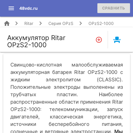
menu
48vdc.ru
СРАВНИТЬ
home
Ritar
Серия OPzS
OPzS2-1000
Аккумулятор Ritar
event_seat
OPzS2-1000
Свинцово-кислотная малообслуживаемая
аккумуляторная батарея Ritar OPzS2-1000 c
жидким электролитом (CLASSIC).
Положительные электроды выполенены из
трубчатых плаcтин. Наиболее
распространенные области применения Ritar
OPzS2-1000: телекоммуникации, запуск
двигателей, классическая энергетика,
источники бесперебойного питания,
солнечные и ветряные электростанции.
Мы