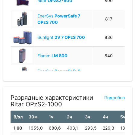
Ritar
OPzS2-800
800
EnerSys
PowerSafe 7
817
OPzS 700
Sunlight
2V 7 OPzS 700
836
Fiamm
LM 800
840
EnerSys
PowerSafe 8
880
OPzS 800
Sunlight
2V 8 OPzS 800
893
Разрядные характеристики
Подробно
Ritar OPzS2-1000
EverExceed
8 OPzS 800
910
В/эл
30м
1ч
2ч
3ч
4ч
5ч
Exide
Classic 8 OPzS
1,60
1055,0
680,6
403,1
293,5
226,3
189,7
910
800