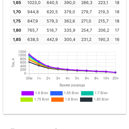
1,65
1023,0
640,5
390,0
286,3
223,1
187,2
1,70
944,8
620,5
379,0
279,7
219,3
184,3
Fiamm
LM 900
945
1,75
847,9
579,3
362,6
271,0
215,7
181,0
Exide
Classic 9 OPzS
980
1,80
765,7
516,7
335,9
254,7
206,2
173,1
900
1,85
638,5
442,9
300,4
231,2
190,3
160,1
Hresys
10 OPzS 1000
1000
Leoch
10 OPzS 1000
1000
Sunlight
2V 9 OPzS 900
1028
EnerSys
PowerSafe 9
1040
OPzS 900
Fiamm
LM 1000
1050