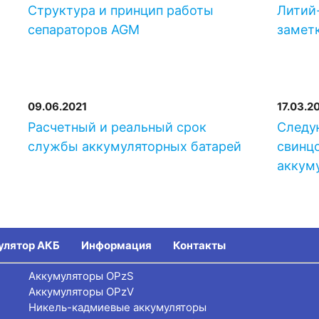
Структура и принцип работы
Литий-
сепараторов AGM
замет
09.06.2021
17.03.2
-
Расчетный и реальный срок
Следу
службы аккумуляторных батарей
свинц
аккум
улятор АКБ
Информация
Контакты
Аккумуляторы OPzS
Аккумуляторы OPzV
Никель-кадмиевые аккумуляторы