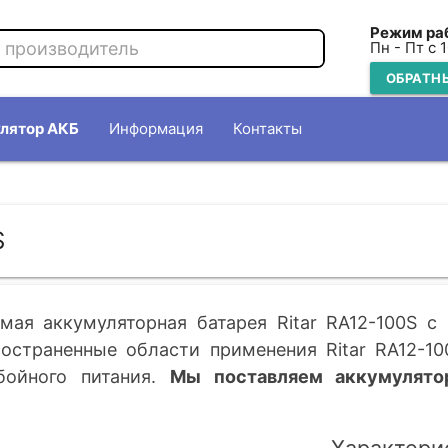
Режим ра
Пн - Пт с 
ОБРАТН
лятор АКБ
Информация
Контакты
S
мая аккумуляторная батарея Ritar RA12-100S c
ространенные области применения Ritar RA12-10
бойного питания.
Мы поставляем аккумулято
Характерис