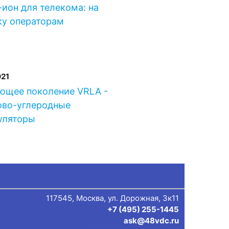
ион для телекома: на
ку операторам
021
ющее поколение VRLA -
ово-углеродные
уляторы
117545, Москва, ул. Дорожная, 3к11
+7 (495) 255-1445
ask@48vdc.ru