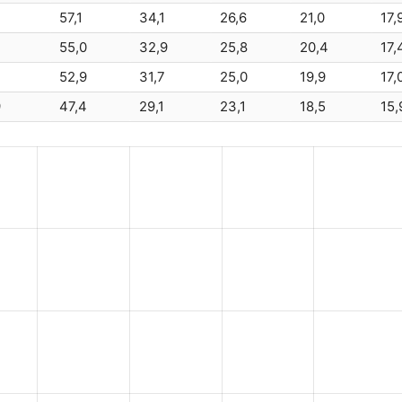
5
57,1
34,1
26,6
21,0
17,
EverExceed
S
2
55,0
32,9
25,8
20,4
17,
2
52,9
31,7
25,0
19,9
17,
Leoch
LPL12-
9
47,4
29,1
23,1
18,5
15,
Ritar
RA12-10
Ritar
RA12-1
Ritar
RA12-1
Sunlight
SPB 
EverExceed
S