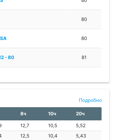
0S
80
0
80
0SA
80
12 - 80
81
T-1290
90
-90H
90
Подробно
8ч
10ч
20ч
rSafe 12V95
95
9
12,7
10,5
5,52
FM-100C
100
4
12,5
10,4
5,43