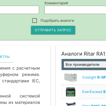
Комментарий
Подобрать аналоги
ОТПРАВИТЬ ЗАПРОС
Аналоги Ritar RA
МЕТРЫ
чения с расчетным
уферном режиме.
Coslight
6-G
 стандартами IEC,
EverExceed
S
енной системой
ены из материалов