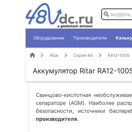
search
Оборудование
Производители
Кальку
home
Ritar
Серия RA
RA12-100S
Аккумулятор Ritar RA12-100
Свинцово-кислотная необслуживае
сепараторе (AGM). Наиболее расп
безопасности, источники беспере
производителя.