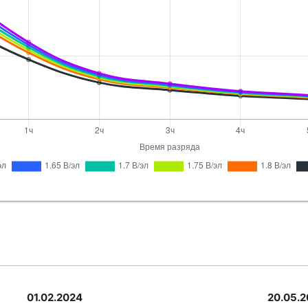
Ritar
RA12-12
Ritar
RA12-1
Coslight
6-G
EverExceed
S
Leoch
LPL12-
Ritar
RA12-12
Ritar
RA12-12
01.02.2024
20.05.
Sunlight
SPB 1