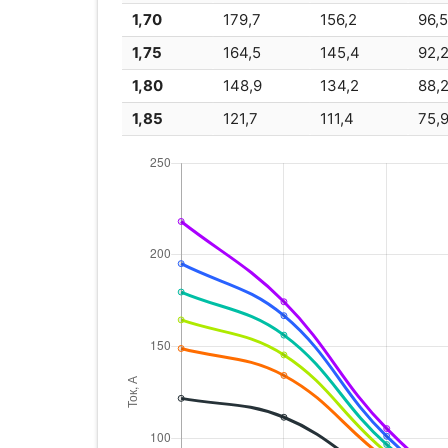
1,70
179,7
156,2
96,
1,75
164,5
145,4
92,
1,80
148,9
134,2
88,
1,85
121,7
111,4
75,