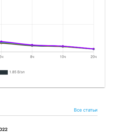
0S
110
20SA
110
FM-120C
120
T-12120
120
120
120
0
120
Все статьи
0A
120
2022
2 - 120
120