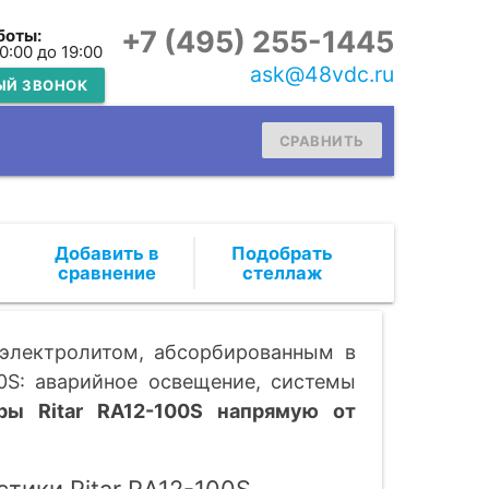
+7 (495) 255-1445
боты:
10:00 до 19:00
ask@48vdc.ru
ЫЙ ЗВОНОК
СРАВНИТЬ
Подобрать
стеллаж
 электролитом, абсорбированным в
0S: аварийное освещение, системы
ры Ritar RA12-100S напрямую от
тики Ritar RA12-100S