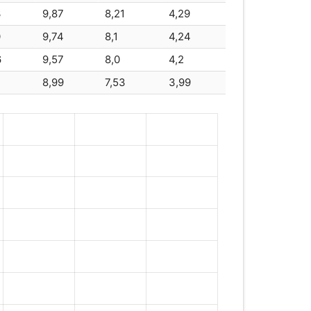
3
9,87
8,21
4,29
70
0
9,74
8,1
4,24
6
9,57
8,0
4,2
75
75
7
8,99
7,53
3,99
12 - 75
75
FM-80C
80
T-1280
80
0S
80
0
80