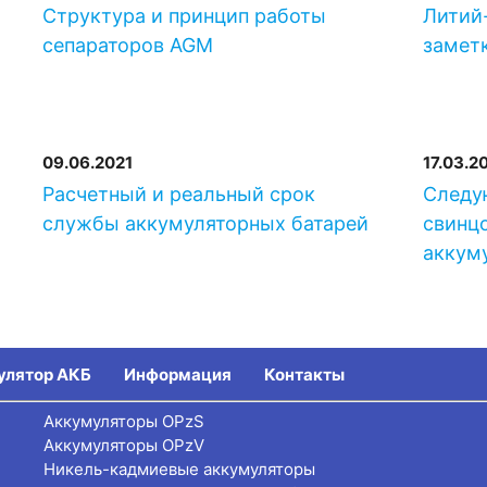
Структура и принцип работы
Литий-
сепараторов AGM
замет
09.06.2021
17.03.2
-
Расчетный и реальный срок
Следу
службы аккумуляторных батарей
свинц
аккум
улятор АКБ
Информация
Контакты
Аккумуляторы OPzS
Аккумуляторы OPzV
Никель-кадмиевые аккумуляторы