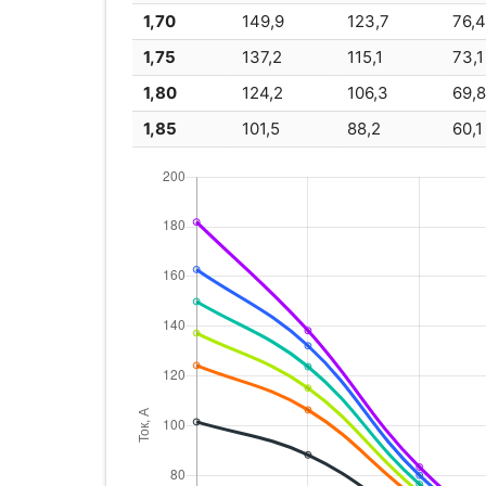
1,70
149,9
123,7
76,
1,75
137,2
115,1
73,1
1,80
124,2
106,3
69,
1,85
101,5
88,2
60,1