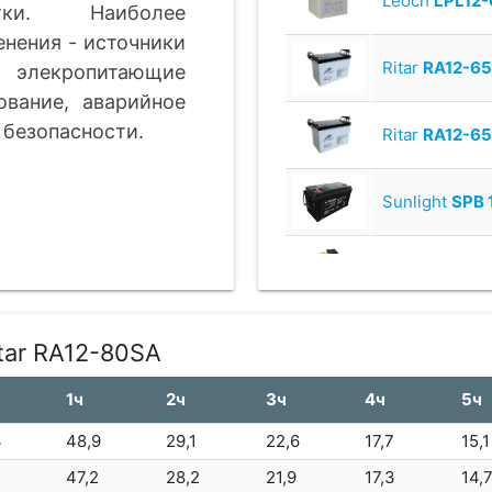
Leoch
LPL12-
ки. Наиболее
нения - источники
Ritar
RA12-6
элекропитающие
ование, аварийное
 безопасности.
Ritar
RA12-6
Sunlight
SPB 
EnerSys
Powe
EverExceed
S
tar RA12-80SA
м
1ч
2ч
3ч
4ч
5ч
Leoch
LPL12-
3
48,9
29,1
22,6
17,7
15,1
Ritar
RA12-7
0
47,2
28,2
21,9
17,3
14,