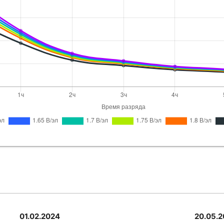
Sunlight
SPB 
EverExceed
S
Leoch
LPL12
EnerSys
Powe
01.02.2024
20.05.