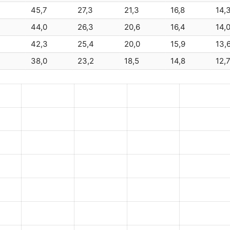
4
45,7
27,3
21,3
16,8
14,
Ritar
RA12-70
44,0
26,3
20,6
16,4
14,
8
42,3
25,4
20,0
15,9
13,
Leoch
LPL12-
38,0
23,2
18,5
14,8
12,
Sunlight
SPB 
Coslight
6-G
EverExceed
S
Ritar
RA12-8
Ritar
RA12-8