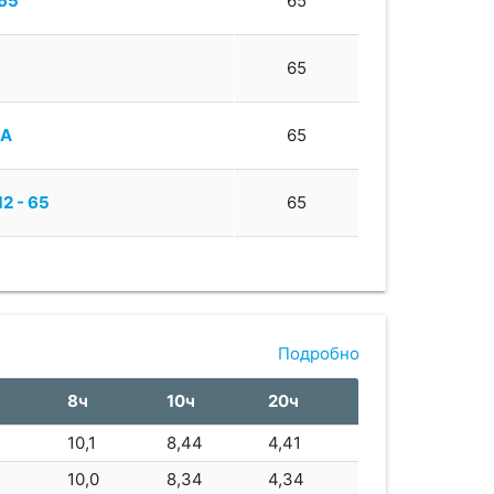
65
65
5
65
5A
65
12 - 65
65
rSafe 12V70
68
T-1270
70
Подробно
8ч
10ч
20ч
70
70
10,1
8,44
4,41
0S
70
7
10,0
8,34
4,34