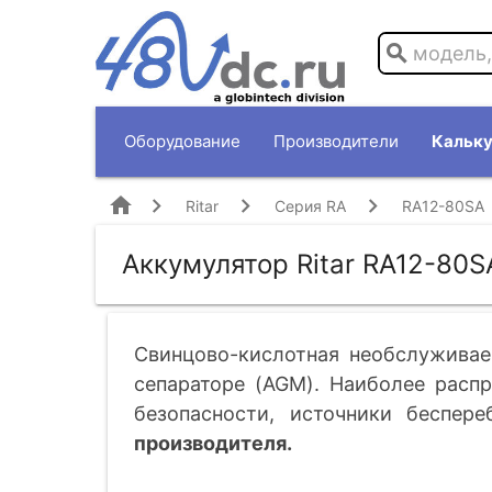
search
Оборудование
Производители
Кальку
home
Ritar
Серия RA
RA12-80SA
Аккумулятор Ritar RA12-80S
Свинцово-кислотная необслуживае
сепараторе (AGM). Наиболее расп
безопасности, источники беспере
производителя.