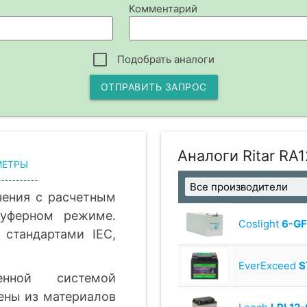
Комментарий
Подобрать аналоги
ОТПРАВИТЬ ЗАПРОС
Аналоги Ritar RA
МЕТРЫ
чения с расчетным
уферном режиме.
Coslight
6-G
 стандартами IEC,
EverExceed
S
енной системой
ены из материалов