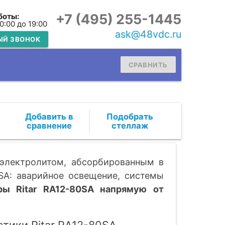
+7 (495) 255-1445
боты:
10:00 до 19:00
ask@48vdc.ru
ЫЙ ЗВОНОК
СРАВНИТЬ
Подобрать
стеллаж
 электролитом, абсорбированным в
SA: аварийное освещение, системы
ры Ritar RA12-80SA напрямую от
тики Ritar RA12-80SA