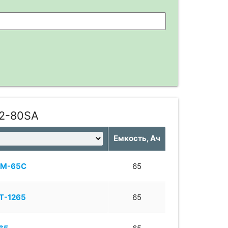
12-80SA
Емкость, Ач
FM-65C
65
T-1265
65