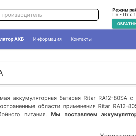
Режим ра
Пн - Пт с 
ОБРАТН
лятор АКБ
Информация
Контакты
A
мая аккумуляторная батарея Ritar RA12-80SA c
ространенные области применения Ritar RA12-80
бойного питания.
Мы поставляем аккумулято
Характерис