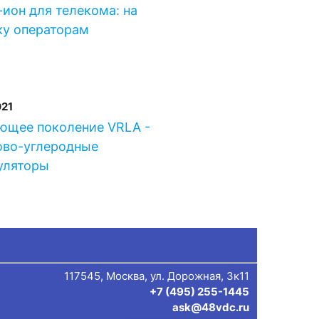
ион для телекома: на
ку операторам
021
ющее поколение VRLA -
ово-углеродные
уляторы
117545, Москва, ул. Дорожная, 3к11
+7 (495) 255-1445
ask@48vdc.ru