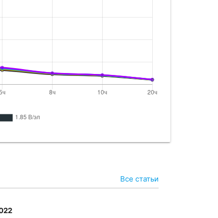
12 - 80
81
T-1290
90
-90H
90
rSafe 12V95
95
Все статьи
2022