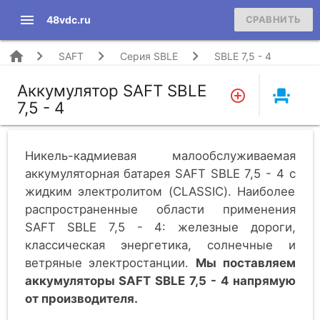
menu
48vdc.ru
СРАВНИТЬ
home
SAFT
Серия SBLE
SBLE 7,5 - 4
Аккумулятор SAFT SBLE
event_seat
7,5 - 4
Никель-кадмиевая малообслуживаемая
аккумуляторная батарея SAFT SBLE 7,5 - 4 c
жидким электролитом (CLASSIC). Наиболее
распространенные области применения
SAFT SBLE 7,5 - 4: железные дороги,
классическая энергетика, солнечные и
ветряные электростанции.
Мы поставляем
аккумуляторы SAFT SBLE 7,5 - 4 напрямую
от производителя.