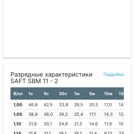
Разрядные характеристики
Подробно
SAFT SBM 11 - 2
В/эл
1с
5с
30с
1м
5м
10м
15м
1,00
46,8
42,5
33,8
29,5
20,5
17,0
14,8
1,05
38,9
36,0
29,2
25,4
17,1
14,3
12,9
1,10
31,9
30,1
24,6
21,5
14,6
11,9
10,3
1,14
21,8
21,1
18,1
16,1
11,4
9,12
7,92