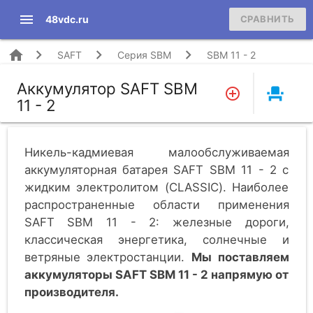
menu
48vdc.ru
СРАВНИТЬ
home
SAFT
Серия SBM
SBM 11 - 2
Аккумулятор SAFT SBM
event_seat
11 - 2
Никель-кадмиевая малообслуживаемая
аккумуляторная батарея SAFT SBM 11 - 2 c
жидким электролитом (CLASSIC). Наиболее
распространенные области применения
SAFT SBM 11 - 2: железные дороги,
классическая энергетика, солнечные и
ветряные электростанции.
Мы поставляем
аккумуляторы SAFT SBM 11 - 2 напрямую от
производителя.