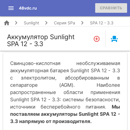
menu
48vdc.ru
СРАВНИТЬ
home
Sunlight
Серия SPa
SPA 12 - 3.3
Аккумулятор Sunlight
event_seat
SPA 12 - 3.3
Свинцово-кислотная необслуживаемая
аккумуляторная батарея Sunlight SPA 12 - 3.3
c электролитом, абсорбированным в
сепараторе (AGM). Наиболее
распространенные области применения
Sunlight SPA 12 - 3.3: системы безопасности,
источники бесперебойного питания.
Мы
поставляем аккумуляторы Sunlight SPA 12 -
3.3 напрямую от производителя.