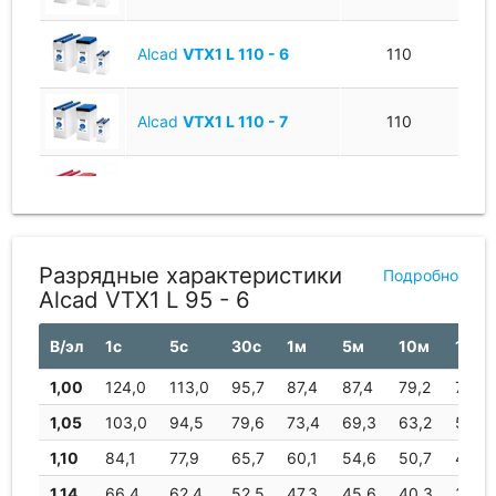
Alcad
VTX1 L 110 - 6
110
Alcad
VTX1 L 110 - 7
110
SAFT
UP1 L 110 - 7
110
SAFT
UP1 L 110 - 6
110
Разрядные характеристики
Подробно
Alcad VTX1 L 95 - 6
SAFT
UP1 L 110 - 5
110
В/эл
1с
5с
30с
1м
5м
10м
15м
1,00
124,0
113,0
95,7
87,4
87,4
79,2
75,2
1,05
103,0
94,5
79,6
73,4
69,3
63,2
59,9
1,10
84,1
77,9
65,7
60,1
54,6
50,7
48,2
1,14
66,4
62,4
52,5
47,3
45,6
40,3
37,5