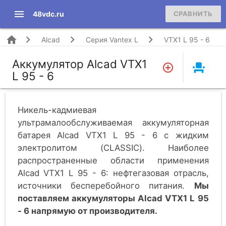
menu
48vdc.ru
СРАВНИТЬ
home
Alcad
Серия Vantex L
VTX1 L 95 - 6
Аккумулятор Alcad VTX1
event_seat
L 95 - 6
Никель-кадмиевая
ультрамалообслуживаемая аккумуляторная
батарея Alcad VTX1 L 95 - 6 c жидким
электролитом (CLASSIC). Наиболее
распространенные области применения
Alcad VTX1 L 95 - 6: нефтегазовая отрасль,
источники бесперебойного питания.
Мы
поставляем аккумуляторы Alcad VTX1 L 95
- 6 напрямую от производителя.