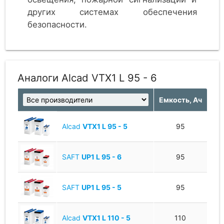
других системах обеспечения
безопасности.
Никель-кадмиевые необслуживаемые,
предназначены для длинных разрядов.
Срок службы - 20 лет. Производятся в
Аналоги Alcad VTX1 L 95 - 6
Европе.
Емкость, Ач
Alcad
VTX1 L 95 - 5
95
SAFT
UP1 L 95 - 6
95
SAFT
UP1 L 95 - 5
95
Alcad
VTX1 L 110 - 5
110