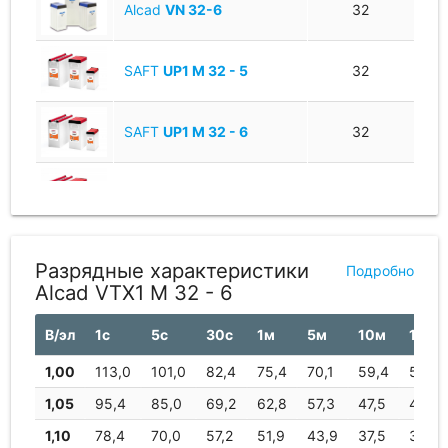
Alcad
VN 32-6
32
SAFT
UP1 M 32 - 5
32
SAFT
UP1 M 32 - 6
32
SAFT
UP1 M 32 - 7
32
Разрядные характеристики
Подробно
Alcad VTX1 M 32 - 6
В/эл
1с
5с
30с
1м
5м
10м
15м
1,00
113,0
101,0
82,4
75,4
70,1
59,4
52,0
1,05
95,4
85,0
69,2
62,8
57,3
47,5
43,0
1,10
78,4
70,0
57,2
51,9
43,9
37,5
34,1