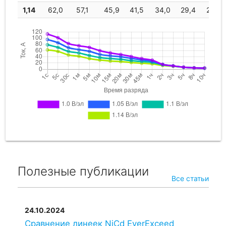
1,14
62,0
57,1
45,9
41,5
34,0
29,4
26,2
Полезные публикации
Все статьи
24.10.2024
Сравнение линеек NiCd EverExceed