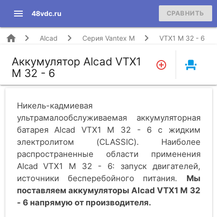
menu
48vdc.ru
СРАВНИТЬ
home
Alcad
Серия Vantex M
VTX1 M 32 - 6
Аккумулятор Alcad VTX1
event_seat
M 32 - 6
Никель-кадмиевая
ультрамалообслуживаемая аккумуляторная
батарея Alcad VTX1 M 32 - 6 c жидким
электролитом (CLASSIC). Наиболее
распространенные области применения
Alcad VTX1 M 32 - 6: запуск двигателей,
источники бесперебойного питания.
Мы
поставляем аккумуляторы Alcad VTX1 M 32
- 6 напрямую от производителя.