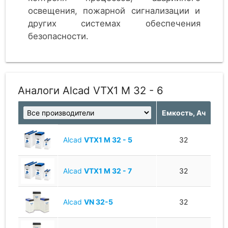
освещения, пожарной сигнализации и
других системах обеспечения
безопасности.
Никель-кадмиевые необслуживаемые,
предназначены для разрядов средней и
малой продолжительности. Срок
Аналоги Alcad VTX1 M 32 - 6
службы - 20 лет. Производятся в
Европе.
Емкость, Ач
Alcad
VTX1 M 32 - 5
32
Alcad
VTX1 M 32 - 7
32
Alcad
VN 32-5
32