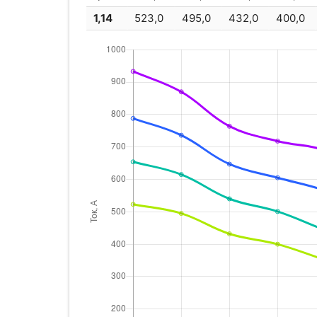
1,14
523,0
495,0
432,0
400,0