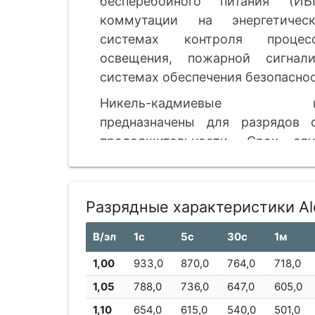
бесперебойного питания (И
коммутации на энергетическ
системах контроля процесс
освещения, пожарной сигнал
системах обеспечения безопаснос
Никель-кадмиевые необ
предназначены для разрядов 
продолжительности. Срок с
Производятся в Европе.
Разрядные характеристики Al
В/эл
1с
5с
30с
1м
1,00
933,0
870,0
764,0
718,0
1,05
788,0
736,0
647,0
605,0
1,10
654,0
615,0
540,0
501,0