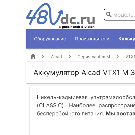
search
Оборудование
Производители
Кальку
home
Alcad
Серия Vantex M
VTX1
Аккумулятор Alcad VTX1 M 3
Никель-кадмиевая ультрамалообсл
(CLASSIC). Наиболее распростран
бесперебойного питания.
Мы постав