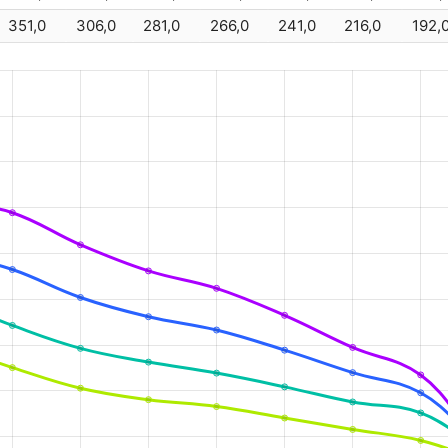
351,0
306,0
281,0
266,0
241,0
216,0
192,