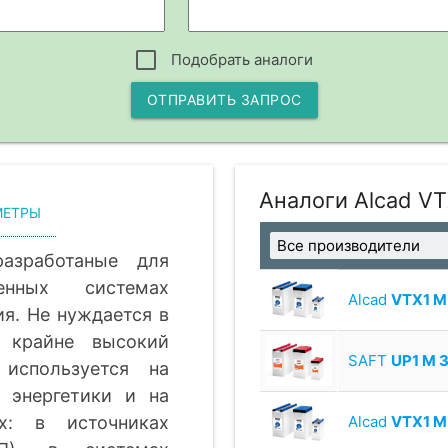
Подобрать аналоги
ОТПРАВИТЬ ЗАПРОС
Аналоги Alcad VT
МЕТРЫ
азработаные для
енных системах
Alcad
VTX1 M 
я. Не нуждается в
 крайне высокий
SAFT
UP1 M 3
используется на
, энергетики и на
ях: в источниках
Alcad
VTX1 M 